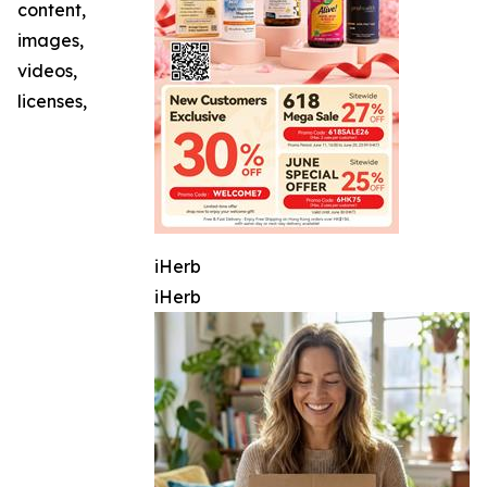
content,
images,
videos,
licenses,
iHerb
iHerb