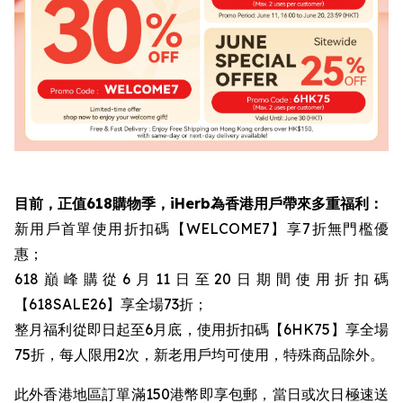
目前，正值618購物季，iHerb為香港用戶帶來多重福利：
新用戶首單使用折扣碼【WELCOME7】享7折無門檻優
惠；
618巔峰購從6月11日至20日期間使用折扣碼
【618SALE26】享全場73折；
整月福利從即日起至6月底，使用折扣碼【6HK75】享全場
75折，每人限用2次，新老用戶均可使用，特殊商品除外。
此外香港地區訂單滿150港幣即享包郵，當日或次日極速送