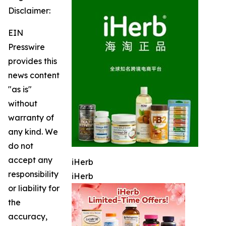
Disclaimer:
EIN
Presswire
provides this
news content
"as is"
without
warranty of
any kind. We
do not
accept any
iHerb
responsibility
iHerb
or liability for
the
accuracy,