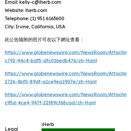
Email: kelly-c@iherb.com
Website: iherb.com
Telephone: (1) 951 6163600
City: Irvine, California, USA
此公告隨附的照片可在以下網址查看：
https://www.globenewswire.com/NewsRoom/Attachme
c792-44c4-bdf5-dfc016edb476/zh-Hant
https://www.globenewswire.com/NewsRoom/Attachm
2726-4bf0-89df-a1ce9ea1907e/zh-Hant
https://www.globenewswire.com/NewsRoom/Attachme
c95d-4ce4-947f-22f89cf68cad/zh-Hant
iHerb
Legal