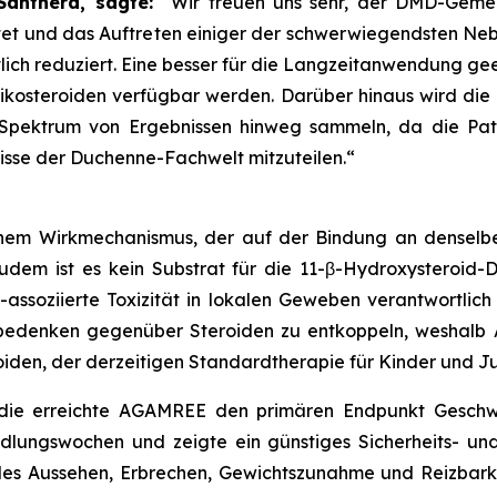
Santhera, sagte:
“Wir freuen uns sehr, der DMD-Gemei
ietet und das Auftreten einiger der schwerwiegendsten Ne
ich reduziert. Eine besser für die Langzeitanwendung ge
ikosteroiden verfügbar werden. Darüber hinaus wird die
s Spektrum von Ergebnissen hinweg sammeln, da die Pa
nisse der Duchenne-Fachwelt mitzuteilen.“
einem Wirkmechanismus, der auf der Bindung an denselbe
 Zudem ist es kein Substrat für die 11-β-Hydroxysteroid
-assoziierte Toxizität in lokalen Geweben verantwortlich
tsbedenken gegenüber Steroiden zu entkoppeln, weshal
den, der derzeitigen Standardtherapie für Kinder und Juge
udie erreichte AGAMREE den primären Endpunkt Geschw
ungswochen und zeigte ein günstiges Sicherheits- und V
s Aussehen, Erbrechen, Gewichtszunahme und Reizbark