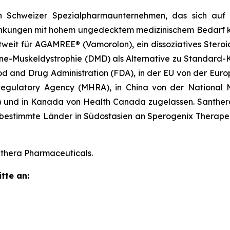
in Schweizer Spezialpharmaunternehmen, das sich auf 
nkungen mit hohem ungedecktem medizinischem Bedarf kon
tweit für AGAMREE® (Vamorolon), ein dissoziatives Stero
ne-Muskeldystrophie (DMD) als Alternative zu Standard-
 and Drug Administration (FDA), in der EU von der Euro
egulatory Agency (MHRA), in China von der National M
 und in Kanada von Health Canada zugelassen. Santhe
bestimmte Länder in Südostasien an Sperogenix Therapeuti
thera Pharmaceuticals.
tte an: