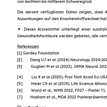
von leichtem bis mittlerem Schweregrad.
Die derzeit verfügbaren Daten zeigen, dass 
Auswirkungen auf den Knochenstoffwechsel hat,
▼
Dieses Arzneimittel unterliegt einer zusät
Gesundheitsfachleute werden gebeten, alle ve
Referenzen:
[1] Gordey Foundation
[2] Dang UJ et al. (2024) Neurology 2024;10
[3] Guglieri M et al (2022). JAMA Neurol. 202
[4] Liu X et al (2020). Proc Natl Acad Sci US
[5] Heier CR et al (2019). Life Science Allian
[6] Ward et al., WMS 2022, FP.27 – Poster 71.
[7] Hasham et al., MDA 2022 Posterpräsentat