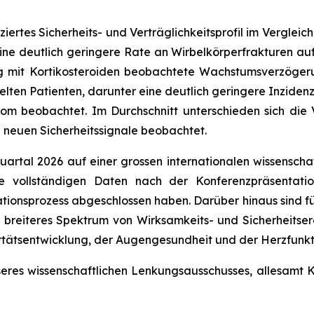
nziertes Sicherheits- und Verträglichkeitsprofil im Vergle
e deutlich geringere Rate an Wirbelkörperfrakturen auf 
 mit Kortikosteroiden beobachtete Wachstumsverzögeru
lten Patienten, darunter eine deutlich geringere Inzidenz 
kom beobachtet. Im Durchschnitt unterschieden sich di
 neuen Sicherheitssignale beobachtet.
uartal 2026 auf einer grossen internationalen wissenscha
ie vollständigen Daten nach der Konferenzpräsentati
tionsprozess abgeschlossen haben. Darüber hinaus sind f
 breiteres Spektrum von Wirksamkeits- und Sicherheitse
rtätsentwicklung, der Augengesundheit und der Herzfunkt
res wissenschaftlichen Lenkungsausschusses, allesamt K