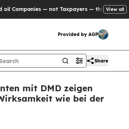
es — not Taxpayers — the Chance to Cash in on P
View all
Provided by AGP
Share
enten mit DMD zeigen
 Wirksamkeit wie bei der