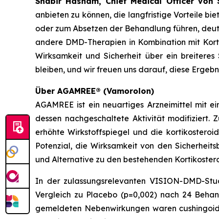
Shabir Hasham, Chief Medical Officer von 
anbieten zu können, die langfristige Vorteile b
oder zum Absetzen der Behandlung führen, deutl
andere DMD-Therapien in Kombination mit Kort
Wirksamkeit und Sicherheit über ein breitere
bleiben, und wir freuen uns darauf, diese Ergeb
Über AGAMREE® (Vamorolon)
AGAMREE ist ein neuartiges Arzneimittel mit 
dessen nachgeschaltete Aktivität modifiziert.
erhöhte Wirkstoffspiegel und die kortikosteroid
Potenzial, die Wirksamkeit von den Sicherhei
und Alternative zu den bestehenden Kortikosteroi
In der zulassungsrelevanten VISION-DMD-St
Vergleich zu Placebo (p=0,002) nach 24 Behandl
gemeldeten Nebenwirkungen waren cushingoide