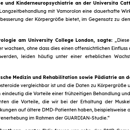
rie und Kinderneuropsychiatrie an der Universita Ca
e Langzeitbehandlung mit Vamorolon eine dauerhafte Wirk
erbesserung der Körpergröße bietet, im Gegensatz zu d
urologie am University College London, sagte:
„Diese
er wachsen, ohne dass dies einen offensichtlichen Einflus
werden, leiden häufig unter einer erheblichen Wachs
ische Medizin und Rehabilitation sowie Pädiatrie an d
kosteroide vergleichbar ist und die Daten zu Körpergröß
 eindeutig die Vorteile einer frühzeitigen Behandlung u
ten die Vorteile, die wir bei der Erhaltung der Muske
ungen auf ältere DMD-Patienten haben, beispielsweise a
 Datenerhebung im Rahmen der GUARDIAN-Studie.“