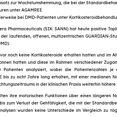
satz zur Wachstumshemmung, die bei der Standardbehandl
kturen unter AGAMREE
alerweise bei DMD-Patienten unter Kortikosteroidbehandl
era Pharmaceuticals (SIX: SANN) hat heute positive Topl
us der laufenden, offenen, multizentrischen GUARDIAN-
DMD).
or noch keine Kortikosteroide erhalten hatten und im Alt
onnen hatten und diese im Rahmen verschiedener Zuga
 Patienten analysiert, wobei die Patientenzahlen je n
 bis zu acht Jahre lang erhalten, mit einer medianen N
htungszeitraums in der klinischen Praxis weiterhin höher
ten ihre motorischen Funktionen über einen längeren 
is zum Verlust der Gehfähigkeit, die mit der Standardb
analysen wurden keine Unterschiede im Vergleich zu täg