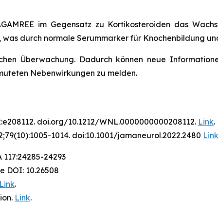
AGAMREE im Gegensatz zu Kortikosteroiden das Wachst
 was durch normale Serummarker für Knochenbildung und -
zlichen Überwachung. Dadurch können neue Informationen
rmuteten Nebenwirkungen zu melden.
2:e208112. doi.org/10.1212/WNL.0000000000208112.
Link
.
2;79(10):1005-1014. doi:10.1001/jamaneurol.2022.2480
Lin
A 117:24285-24293
ce DOI: 10.26508
Link
.
ion.
Link
.