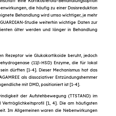
nschaft eine Kortikosteroid-Behandlungsoption
benwirkungen, die häufig zu einer Dosisreduktion
eignete Behandlung wird umso wichtiger, je mehr
 GUARDIAN-Studie weiterhin wichtige Daten zur
tienten älter werden und länger in Behandlung
n Rezeptor wie Glukokortikoide beruht, jedoch
-Dehydrogenase (11β-HSD) Enzyme, die für lokal
 sein dürften [1-4]. Dieser Mechanismus hat das
b AGAMREE als dissoziativer Entzündungshemmer
ndliche mit DMD, positioniert ist [1-4].
indigkeit der Aufstehbewegung (TTSTAND) im
erträglichkeitsprofil [1, 4]. Die am häufigsten
eit. Im Allgemeinen waren die Nebenwirkungen