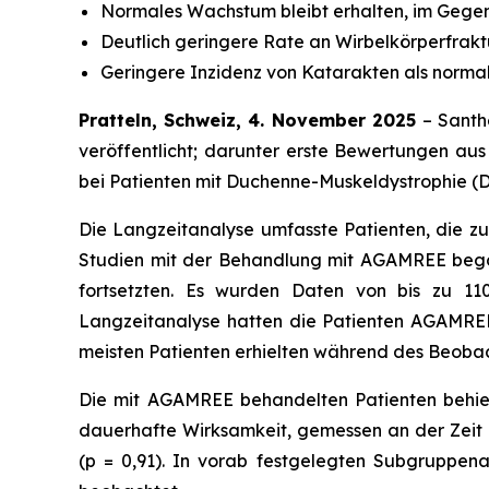
Normales Wachstum bleibt erhalten, im Gegen
Deutlich geringere Rate an Wirbelkörperfra
Geringere Inzidenz von Katarakten als norm
Pratteln, Schweiz, 4. November 2025
– Santh
veröffentlicht; darunter erste Bewertungen a
bei Patienten mit Duchenne-Muskeldystrophie (
Die Langzeitanalyse umfasste Patienten, die zuv
Studien mit der Behandlung mit AGAMREE beg
fortsetzten. Es wurden Daten von bis zu 110
Langzeitanalyse hatten die Patienten AGAMREE
meisten Patienten erhielten während des Beobac
Die mit AGAMREE behandelten Patienten behiel
dauerhafte Wirksamkeit, gemessen an der Zeit b
(p = 0,91). In vorab festgelegten Subgruppen